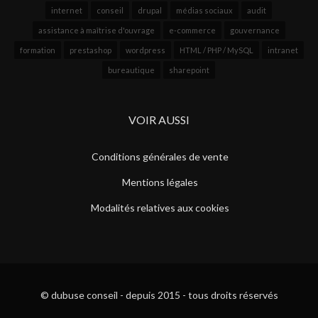
internet
conseil
drupal
médias sociaux
audit
assistance à maîtrise d'ouvrage
e-commerce
gouvernance
formation
prestashop
wordpress
HTML / PHP / MySQL
intranet
bureautique
sharepoint
VOIR AUSSI
Conditions générales de vente
Mentions légales
Modalités relatives aux cookies
© dubuse conseil - depuis 2015 - tous droits réservés