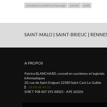
assistance à maîtrise d'ouvrage
conseil
audit
SAINT-MALO | SAINT-BRIEUC | RENNES
A PROPOS
Patrice BLANCHARD, conseil en systèmes et logiciels
informatiques
20, rue de Saint Eniguet 22380 Saint Cast Le Guildo
06 88 68 46 31
SIRET 908 607 195 00025 - APE 6202A