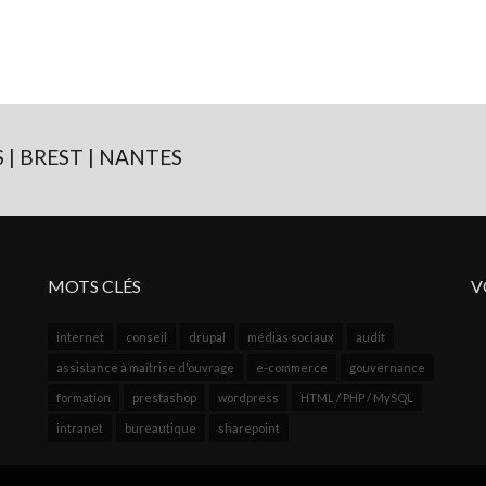
 | BREST | NANTES
MOTS CLÉS
V
internet
conseil
drupal
médias sociaux
audit
assistance à maîtrise d'ouvrage
e-commerce
gouvernance
formation
prestashop
wordpress
HTML / PHP / MySQL
intranet
bureautique
sharepoint